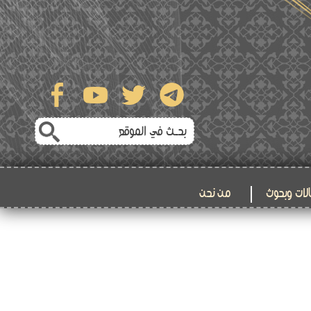
لات وبحوث
من نحن