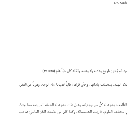
Dr. Mah
لم يُحرَز تاريخ ولادته ولا وفاته، ولكنَّه كان حيَّاً عام (1098#).
اد الهند، بمختلف بلدانها، وحتَّى قراها؛ طلباً لصيانة ماء الوجه، وهرباً من الفَقر،
والتأليف؛ يشهد له كلُّ مَن ترجَمَ له، وقبل ذلك، تشهد له الجملة العريضة ممّا ثبتتْ
 في مختلف العلوم، قاربت الخمسمائة، وكذا كان من تلامذة الحُرِّ العامليّ صاحب