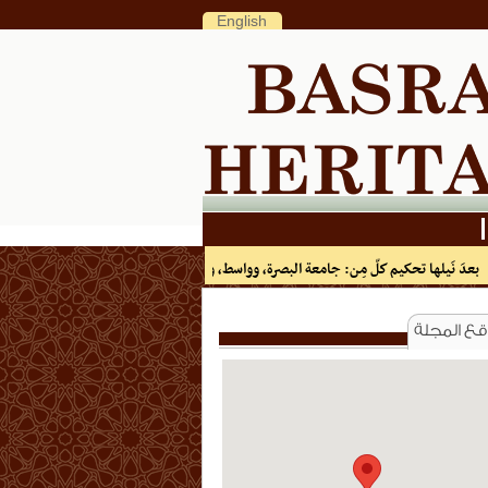
English
نَيلها تحكيم كلّ مِن: جامعة البصرة، وواسط، وبابل، وميسان، وكربلاء، والمثنى، مجلّة (تراث ا
ع المجلة