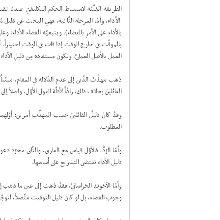
الطريقة الفنِّيَّة لاستنباط الحكم التكليفيّ عندنا 
الأداء، وأمَّا المرحلة الثَّانية، فهي البحث عن دليل 
بالأداء على الأمرِ بالقضاء)، وبتبعيَّة القضاء للأداء؛
بالموقَّت في خارج الوقت إذا فات في الوقت اختياراً، أ
العمل بالأصل العمليِّ، وتكون مستفادة مِن دليلِ الأداء ل
ذهب مهذِّبُ الدِّين إلى عدم الدَّلالة في المقام، مبيِّناً ذ
القائلينَ بخلاف ذلك، رادَّاً لأدلَّة القول الأوَّل، واصلاً إل
وقدْ كانَ دليلُ القائلينَ حسب المهذِّب أمرين: أوَّلهم
المطلوب.
وأمَّا الرَّدُّ، فالأوَّل قياس مع الفارق، والثَّاني مجر
دليل الأداء تقتضي التشريع على أساسها.
وأمَّا الآخوند الخراسانيُّ، فقدْ ذهبَ إلى عين ما ذهب إليه
وجوب القضاء، بل لو كان دليل التوقيت متَّصلاً، لتو