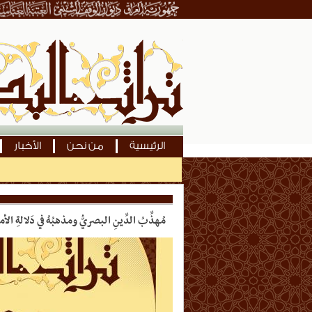
الرئيسية
من نحن
الأخبار
مُهذِّبُ الدِّينِ البصريُّ ومذهبُهُ في دَلالةِ الأمر