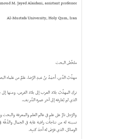
moud M. Jayed Alaidani, assistant professor
Al-Mustafa University, Holy Qum, Iran
ملخَّصُ البحث
مهذِّبُ الدِّين، أحمَدُ بنُ عبدِ الرِّضا، علمٌ من علماء البصرة، 
ترك المهذِّبُ بلاد العرب إلى بلاد الفرس، ومنها إلى بل
الذي لم يُفارقه إلى آخر عمره الشَّريف.
والرَّجل نارٌ على علمٍ في عالم العلم والمعرفة والبحث 
نسبته له من نتاجات راقية غاية في الجمال والدِّقَّة
الوسائل، الذي قرَّضَ له أحدَ كتبِه.