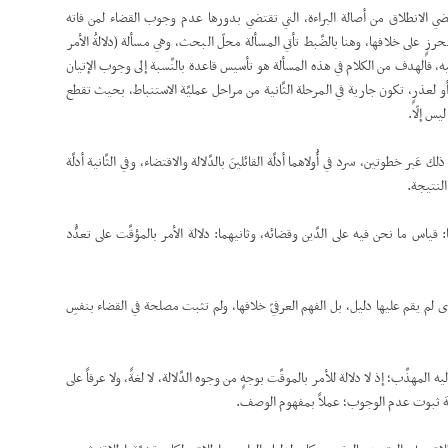
تقتضي الانطلاق من أصالة البراءة، التي تقتضي بدورها عدم وجوب القضاء لمن فاته
مُحرزٍ على خلافها، وهنا بالضَّبط تأتي المسألة محلّ البحث، وهي مسألة (دلالةُ الأمر
 وعليه، فالهدف من الكلام في هذه المسألة هو تأسيس قاعدة بالنِّسبة إلى وجوب الإتيان
و لعذرٍ، تكون جارية في المرحلة الثَّانية من مراحل عمليَّة الاستنباط، بحيث تقطع
يس إلّا.
لك عَبر خطوتين، سرد في أُولاهما أدلَّة القائلينَ بالدَّلالة والاقتضاء، وفي الثَّانية أدلَّة
ى النتيجة.
ا: قياس ما نحن فيه على الدَّين وقضائه، وثانيهما: دلالة الأمر بالمؤقَّت على تعدُّد
َّد دعوى لم يقم عليها دليل، بل الفهم العرفيّ خلافها، ولم تثبت مصلحة في القضاء بنفسِ
 المهذِّب؛ إذ لا دلالة للأمر بالموقَّت بوجهٍ من وجوه الدَّلالة، لا لغةً، ولا عرفاً على
جَّهَ ثبوت عدم الوجوب؛ عملاً بمفهوم الوصف.