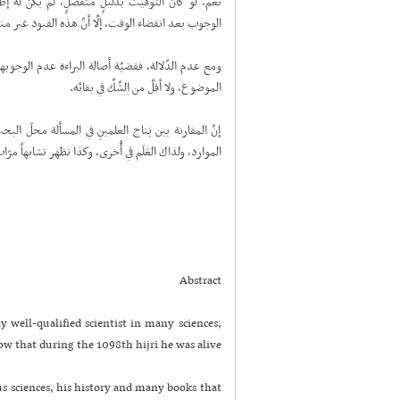
نعم، لو كانَ التوقيت بدليلٍ منفصلٍ، لم يكنْ له إ
الوجوب بعد انقضاء الوقت، إلَّا أنَّ هذه القيود غير متحق
ومع عدم الدَّلالة، فقضيَّة أصالة البراءة عدم الوج
الموضوع، ولا أقلَّ من الشَّكِّ في بقائه.
إنَّ المقارنة بين نِتاج العلمينِ في المسألة محلّ البح
الموارد، ولذاك العَلَم في أُخرى، وكذا تظهر تشابهاً مرّاتٍ
Abstract
well-qualified scientist in many sciences,
w that during the 1098th hijri he was alive.
s sciences, his history and many books that