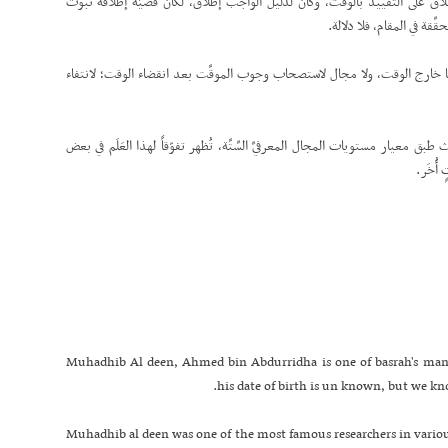
طلاق على التقييد بالوقت، وكان لدليل الواجب إطلاق، لكان قضيَّة إطلاقه ثبوت
ِّقة في المقام، فلا دلالة.
وبها خارج الوقت، ولا مجال لاستصحاب وجوب الموقَّت بعد انقضاء الوقت؛ لانتفاء
ث طبق معيار مستويات المجال المعرفيِّ السِّتَّة، تُظهر تفوّقاً لهذا العَلَم في بعض
 أُخَر.
Muhadhib Al deen, Ahmed bin Abdurridha is one of basrah's many 
his date of birth is un known, but we kno
Muhadhib al deen was one of the most famous researchers in variou