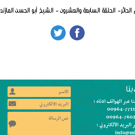
م الحائر- الحلقة السابعة والعشرون - الشيخ أبو الحسن المازندر
ا عبر الهواتف ادناه :
00964-7711
00964-760
 البريد الألكتروني :
info@mk