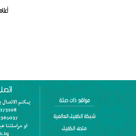
أعلا
يمكنم الاتصال بن
173108
شبكة الكفيل العالمية
2365037
او مراسلتنا عبر
متحف الكفيل
.iq