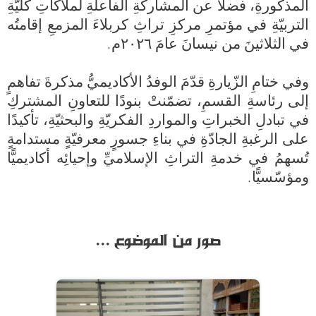
المذكورةِ، فضلًا عن المشاركةِ الفاعلةِ لملاكاتِ كليّةِ 
التربيّةِ في مؤتمرِ مركزِ تراثِ كربلاءَ المزمعِ إقامتُه 
وفي ختامِ الزّيارةِ قدّمَ الوفدُ الأكاديميُّ مذكرةَ تفاهمٍ 
إلى رئاسةِ القسمِ، تضمّنتْ بنودًا للتعاونِ المشتركِ 
في تبادلِ الخبراتِ والمواردِ الفكريّةِ والبحثيّةِ، تأكيدًا 
على الرغبةِ الجادّةِ في بناءِ جسورٍ معرفيّةٍ مستدامةٍ 
تُسهمُ في خدمةِ التراثِ الإسلاميِّ وإحيائِه أكاديميًّا 
ومؤسّسيًّا.
صور من الموضوع ...