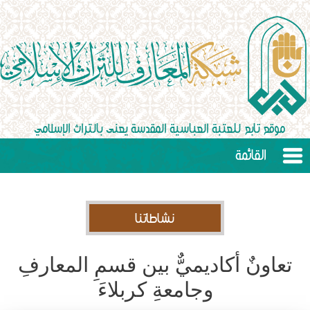
القائمة
نشاطاتنا
تعاونٌ أكاديميٌّ بين قسمِ المعارفِ
وجامعةِ كربلاءَ