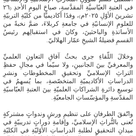
في العتبةِ العبّاسيَّةِ المقدَّسةِ، صباحَ اليومِ الأحدِ (٢٦ 
تشرينَ الأوّلِ ٢٠٢٥م)، وفدًا أكاديميًّا من كليّةِ التربيّةِ 
للعلومِ الإنسانيّةِ في جامعةِ كربلاءَ، ضمَّ نخبةً من 
الأساتذةِ والباحثينَ، وكانَ في استقبالِهم رئيسُ 
وخلالَ اللّقاءِ جرى بحثُ آفاقِ التعاونِ العلميِّ 
والمعرفيِّ بينَ الجانبينِ، ولا سيّما في مجالِ حفظِ 
التراثِ الإسلاميِّ وتحقيقِ المخطوطاتِ ونشرِ 
الدراساتِ الأكاديميّةِ المتخصّصةِ، بما يُسهمُ في 
توسيعِ دائرةِ الشراكاتِ العلميّةِ بينَ العتبةِ العبّاسيّةِ 
واتّفقَ الطرفانِ على تنظيمِ ورشٍ وندواتٍ مشتركةٍ 
تُعنى بالتُّراثِ الإسلاميِّ، وإقامةِ دوراتٍ تدريبيّةٍ في 
ميدانِ التحقيقِ لطلبةِ الدراساتِ الأوّليّةِ في الكليّةِ 