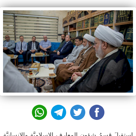
استقبلَ قسمُ شؤونِ المعارفِ الإسلاميَّةِ والإنسانيَّةِ 