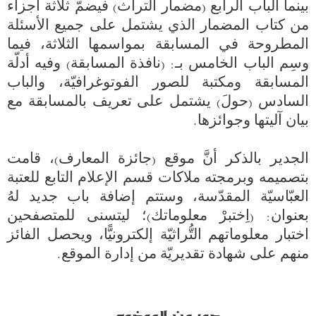
بينما الباب الرابع (مضمار التراث) فيضمّ ثلاثة أجزاء 
من كتاب المضمار الذي يشتمل على جميع الأسئلة 
المطروحة في المسابقة بمواسمها الثلاثة، فيما 
وسِم الباب الخامس بـ: (نافذة المسابقة) وفيه أدلّة 
المسابقة ومكتبة للصور الفوتوغرافيّة، والباب 
السادس (حولَ) يشتمل على تعريف بالمسابقة مع 
الجدير بالذكر أنَّ موقع (جائزة المعارف)، قامت 
بتصميمه وبرمجته ملاكات قسم الإعلام التابع للعتبة 
العبّاسيّة المقدّسة، وستتم إضافة باب جديد لهُ 
بعنوان: (اِختبرْ معلوماتك)؛ ليتسنى للمتصفحين 
اختبار معلوماتهم التُّراثيّة إلكترونيًّا، ويحصل الفائز 
منهم على شهادة تقديريّة من إدارة الموقع.
صور من الموضوع ...