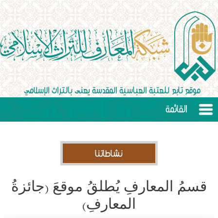
القائمة
نشاطاتنا
قسمُ المعارفِ يُطلقُ موقعَ (جائزةُ
المعارفِ)