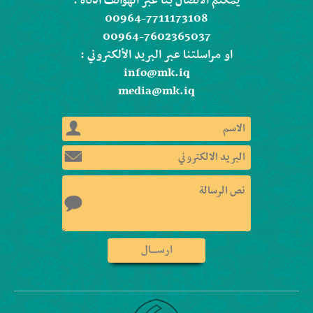
يمكنم الاتصال بنا عبر الهواتف ادناه :
00964-7711173108
00964-7602365037
او مراسلتنا عبر البريد الألكتروني :
info@mk.iq
media@mk.iq